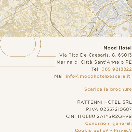
Mood Hotel
Via Tito De Caesaris, 8, 65013
Marina di Città Sant'Angelo PE
Tel.
085 9218822
Mail
info@moodhotelpescara.it
Scarica la brochure
RATTENNI HOTEL SRL
P.IVA 02357210687
CIN: IT068012A1YSR2QFV9
Condizioni generali
Cookie policy
-
Privacy