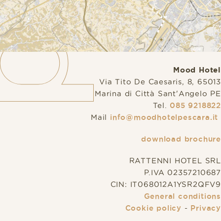
Mood Hotel
Via Tito De Caesaris, 8, 65013
Marina di Città Sant'Angelo PE
Tel.
085 9218822
Mail
info@moodhotelpescara.it
download brochure
RATTENNI HOTEL SRL
P.IVA 02357210687
CIN: IT068012A1YSR2QFV9
General conditions
Cookie policy
-
Privacy